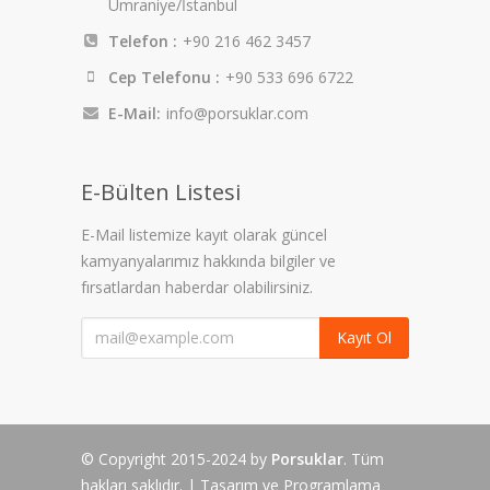
Ümraniye/İstanbul
Telefon :
+90 216 462 3457
Cep Telefonu :
+90 533 696 6722
E-Mail:
info@porsuklar.com
E-Bülten Listesi
E-Mail listemize kayıt olarak güncel
kamyanyalarımız hakkında bilgiler ve
fırsatlardan haberdar olabilirsiniz.
Kayıt Ol
© Copyright 2015-2024 by
Porsuklar
. Tüm
hakları saklıdır. | Tasarım ve Programlama