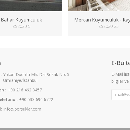
Bahar Kuyumculuk
Mercan Kuyumculuk - Ka
ZS2020-5
ZS2020-25
m
E-Bülte
E-Mail li
:
Yukarı Dudullu Mh. Dal Sokak No: 5
Ümraniye/İstanbul
bilgiler ve
on :
+90 216 462 3457
elefonu :
+90 533 696 6722
l:
info@porsuklar.com