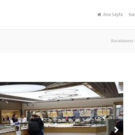
Ana Sayfa
Ku
Buradasınız :