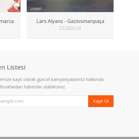
ynarca
Lars Alyans - Gaziosmanpaşa
ZS2020-24
n Listesi
stemize kayıt olarak güncel kamyanyalarımız hakkında
 fırsatlardan haberdar olabilirsiniz.
Kayıt Ol