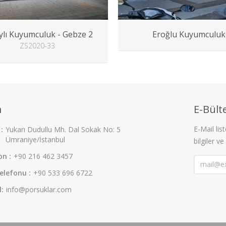
ylı Kuyumculuk - Gebze 2
Eroğlu Kuyumculuk
ZS2020-33
m
E-Bülte
E-Mail li
:
Yukarı Dudullu Mh. Dal Sokak No: 5
Ümraniye/İstanbul
bilgiler ve
on :
+90 216 462 3457
elefonu :
+90 533 696 6722
l:
info@porsuklar.com