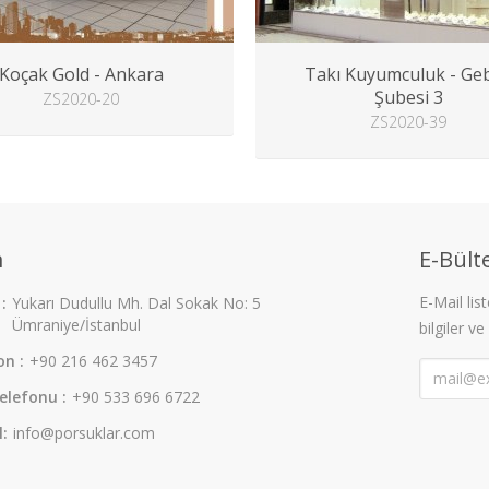
Koçak Gold - Ankara
Takı Kuyumculuk - Ge
Şubesi 3
ZS2020-20
ZS2020-39
m
E-Bülte
E-Mail li
:
Yukarı Dudullu Mh. Dal Sokak No: 5
Ümraniye/İstanbul
bilgiler ve
on :
+90 216 462 3457
elefonu :
+90 533 696 6722
l:
info@porsuklar.com