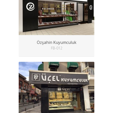
Özşahin Kuyumculuk
FB-012