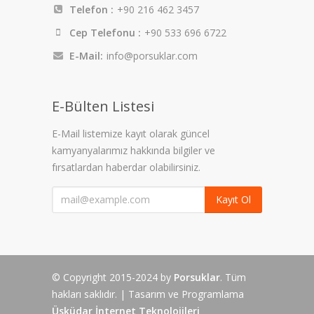
Telefon :
+90 216 462 3457
Cep Telefonu :
+90 533 696 6722
E-Mail:
info@porsuklar.com
E-Bülten Listesi
E-Mail listemize kayıt olarak güncel
kamyanyalarımız hakkında bilgiler ve
fırsatlardan haberdar olabilirsiniz.
Kayıt Ol
© Copyright 2015-2024 by
Porsuklar
. Tüm
hakları saklıdır. | Tasarım ve Programlama
Üsküdar İnternet Teknolojileri