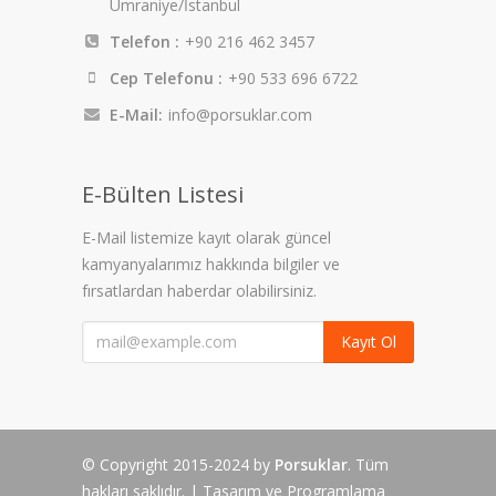
Ümraniye/İstanbul
Telefon :
+90 216 462 3457
Cep Telefonu :
+90 533 696 6722
E-Mail:
info@porsuklar.com
E-Bülten Listesi
E-Mail listemize kayıt olarak güncel
kamyanyalarımız hakkında bilgiler ve
fırsatlardan haberdar olabilirsiniz.
Kayıt Ol
© Copyright 2015-2024 by
Porsuklar
. Tüm
hakları saklıdır. | Tasarım ve Programlama